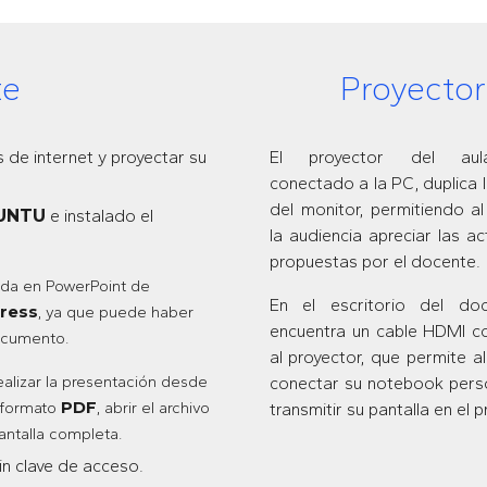
te
Proyector
s de internet y proyectar su
El proyector del aul
conectado a la PC, duplica 
del monitor, permitiendo al
UNTU
e instalado el
la audiencia apreciar las ac
propuestas por el docente.
ada en PowerPoint de
En el escritorio del do
ress
, ya que puede haber
encuentra un cable HDMI 
documento.
al proyector, que permite a
ealizar la presentación desde
conectar su notebook pers
n formato
PDF
, abrir el archivo
transmitir su pantalla en el 
antalla completa.
in clave de acceso.