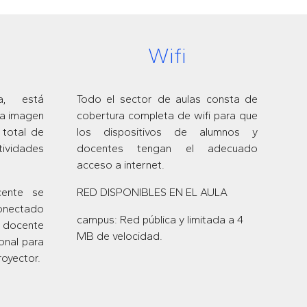
W
ifi
a, está
Todo el sector de aulas consta de
la imagen
cobertura completa de wifi para que
 total de
los dispositivos de alumnos y
tividades
docentes tengan el adecuado
acceso a internet.
cente se
RED DISPONIBLES EN EL AULA
conectado
campus
: Red pública y limitada a
4
l docente
MB de velocidad.
onal para
proyector.